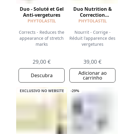
Duo - Soluté et Gel
Duo Nutrition &
Anti-vergetures
Correction
Vergetures
PHYTOLASTIL
PHYTOLASTIL
Corrects - Reduces the
Nourrit - Corrige -
appearance of stretch
Réduit l'apparence des
marks
vergetures
29,00 €
39,00 €
Adicionar ao
Descubra
carrinho
EXCLUSIVO NO WEBSITE​
-29%