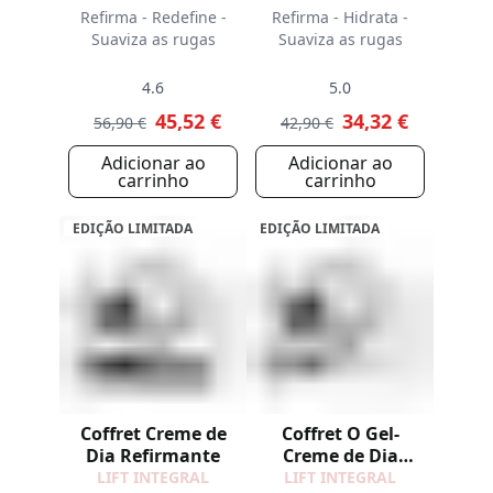
Refirma - Redefine -
Refirma - Hidrata -
Suaviza as rugas
Suaviza as rugas
4.6
5.0
45,52 €
34,32 €
56,90 €
42,90 €
Adicionar ao
Adicionar ao
carrinho
carrinho
EDIÇÃO LIMITADA
EDIÇÃO LIMITADA
Coffret Creme de
Coffret O Gel-
Dia Refirmante
Creme de Dia
Refirmante
LIFT INTEGRAL
LIFT INTEGRAL