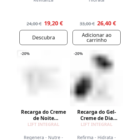
19,20 €
26,40 €
24,00 €
33,00 €
Adicionar ao
Descubra
carrinho
-20%
-20%
Recarga do Creme
Recarga do Gel-
de Noite
Creme de Dia
Regenerador
Refirmante
LIFT INTEGRAL
LIFT INTEGRAL
Regenera - Nutre -
Refirma - Hidrata -