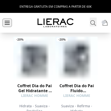
ENTREGA GRATUITA EM COMPRAS A PARTIR DE 60€
-20%
-20%
Coffret Dia do Pai
Coffret Dia do Pai
Gel Hidratante +
Fluido
Gel de Banho
Antienvelhecimento
LIERAC HOMME
LIERAC HOMME
Grátis
+ Desodorizante
GRÁTIS
Hidrata - Suaviza -
Suaviza - Refirma -
Revitaliza
Hidrata