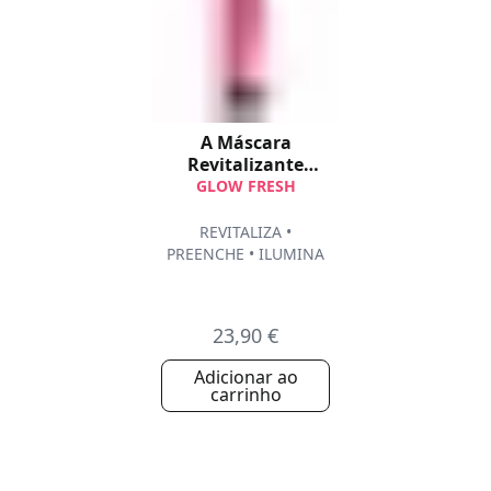
A Máscara
Revitalizante
Express
GLOW FRESH
REVITALIZA •
PREENCHE • ILUMINA
23,90 €
Adicionar ao
carrinho