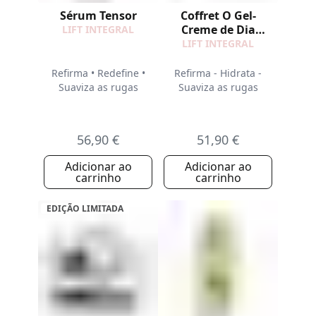
Sérum Tensor
Coffret O Gel-
Creme de Dia
LIFT INTEGRAL
Refirmante
LIFT INTEGRAL
Refirma • Redefine •
Refirma - Hidrata -
Suaviza as rugas
Suaviza as rugas
56,90 €
51,90 €
Adicionar ao
Adicionar ao
carrinho
carrinho
EDIÇÃO LIMITADA