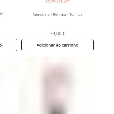
BODY-SCULPT
de
Remodela - Refirma - Tonifica
a
39,00 €
ho
Adicionar ao carrinho