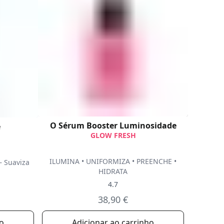
O Sérum Booster Luminosidade
e
GLOW FRESH
ILUMINA • UNIFORMIZA • PREENCHE •
– Suaviza
HIDRATA
4.7
38,90 €
ho
Adicionar ao carrinho