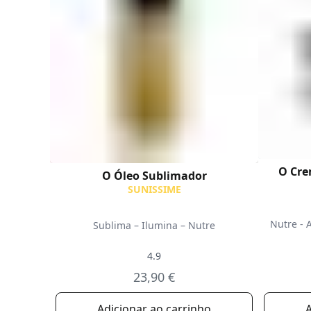
O Cre
O Óleo Sublimador
SUNISSIME
Nutre - 
Sublima – Ilumina – Nutre
4.9
23,90 €
Adicionar ao carrinho
A