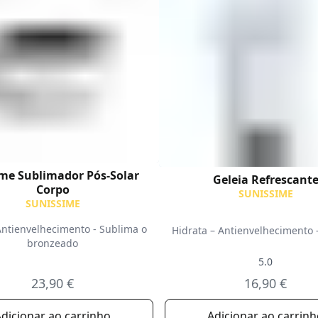
me Sublimador Pós-Solar
Geleia Refrescant
Corpo
SUNISSIME
SUNISSIME
Antienvelhecimento - Sublima o
Hidrata – Antienvelhecimento 
bronzeado
5.0
23,90 €
16,90 €
dicionar ao carrinho
Adicionar ao carrin