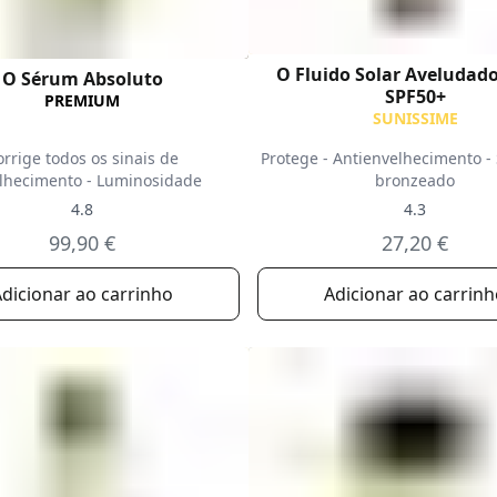
O Fluido Solar Aveludad
O Sérum Absoluto
SPF50+
PREMIUM
SUNISSIME
orrige todos os sinais de
Protege - Antienvelhecimento -
lhecimento - Luminosidade
bronzeado
4.8
4.3
99,90 €
27,20 €
dicionar ao carrinho
Adicionar ao carrin