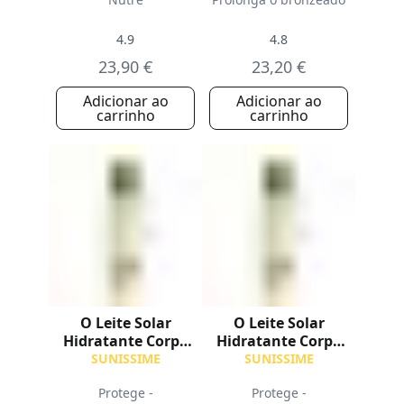
4.9
4.8
23,90 €
23,20 €
Adicionar ao
Adicionar ao
carrinho
carrinho
O Leite Solar
O Leite Solar
Hidratante Corpo
Hidratante Corpo
SPF50
SPF30
SUNISSIME
SUNISSIME
Protege -
Protege -