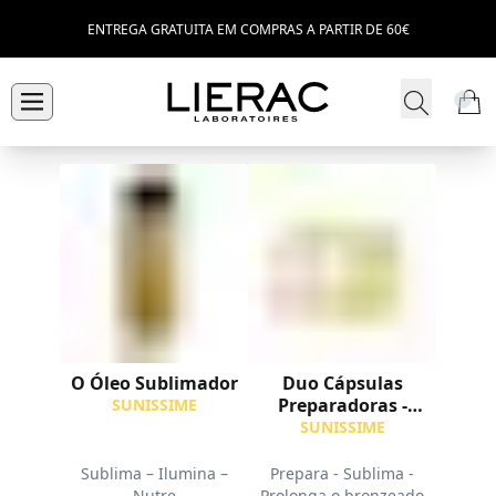
ENTREGA GRATUITA EM COMPRAS A PARTIR DE 60€
O Óleo Sublimador
Duo Cápsulas
Preparadoras -
SUNISSIME
2x30 caps
SUNISSIME
Sublima – Ilumina –
Prepara - Sublima -
Nutre
Prolonga o bronzeado