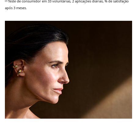
Teste de consumidor
em 33 voluntárias, 2 aplicações diárias, % de satisfação
(2)
após 3 meses
.