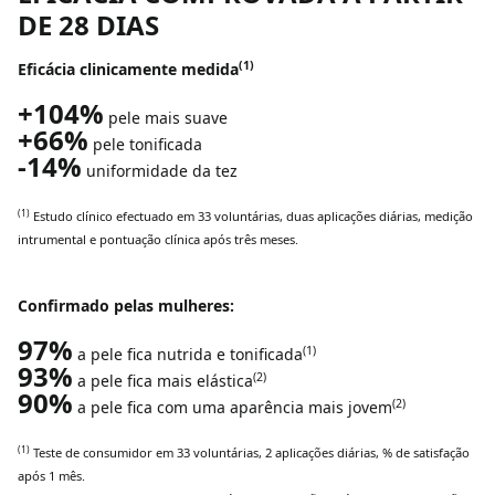
DE 28 DIAS
(1)
Eficácia clinicamente medida
+104%
pele
mais suave
+66%
pele
tonificada
-14%
uniformidade da tez
(1)
Estudo clínico efectuado em 33 voluntárias, duas aplicações diárias, medição
intrumental e pontuação clínica após três meses.
Confirmado pelas mulheres:
97%
(1)
a
pele
fica
nutrida e tonificada
93%
(2)
a
pele
fica
mais
elástica
90%
(2)
a
pele
fica
com
uma
aparência
mais
jovem
(1)
Teste de consumidor em 33 voluntári
a
s, 2 aplicações diárias, % de satisfação
após 1 mês.