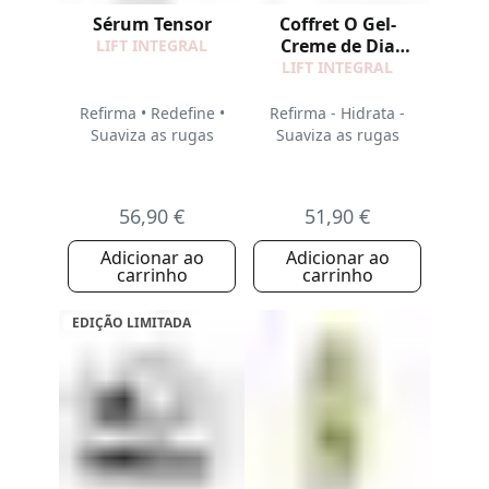
Sérum Tensor
Coffret O Gel-
Creme de Dia
LIFT INTEGRAL
Refirmante
LIFT INTEGRAL
Refirma • Redefine •
Refirma - Hidrata -
Suaviza as rugas
Suaviza as rugas
56,90 €
51,90 €
Adicionar ao
Adicionar ao
carrinho
carrinho
EDIÇÃO LIMITADA