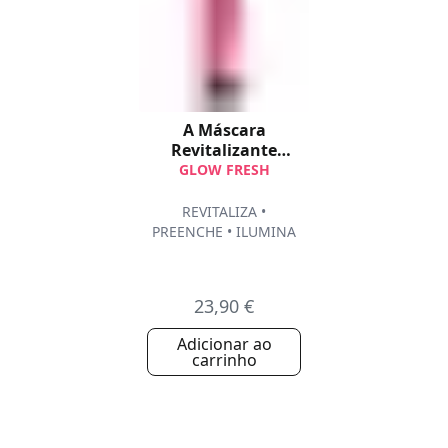
A Máscara
Revitalizante
Express
GLOW FRESH
REVITALIZA •
PREENCHE • ILUMINA
23,90 €
Adicionar ao
carrinho